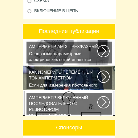
СХЕМА
ВКЛЮЧЕНИЕ В ЦЕПЬ
Последние публикации
АМПЕРМЕТР АМ 3 ТРЕХФАЗНЫЙ
Основными параметрами
электрических сетей являются:
действующее значение...
КАК ИЗМЕРИТЬ ПЕРЕМЕННЫЙ
ТОК АМПЕРМЕТРОМ
Если для измерения постоянного
напряжения Вы пользуетесь
вольтметром с...
АМПЕРМЕТР ВКЛЮЧЕННЫЙ
ПОСЛЕДОВАТЕЛЬНО С
РЕЗИСТОРОМ
СОПРОТИВЛЕНИЕМ
Последовательное соединение
Спонсоры
сопротивлений Возьмем три
постоянных сопротивления...