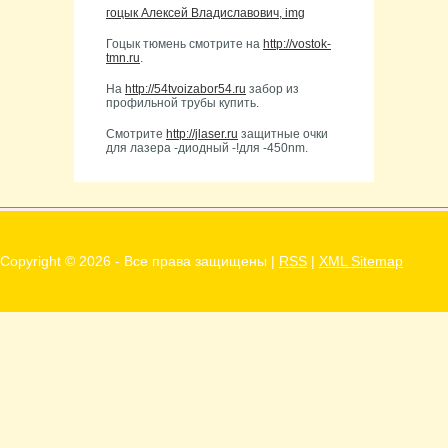
гоцык Алексей Владиславович, img
Гоцык тюмень смотрите на
http://vostok-
tmn.ru
.
На
http://54tvoizabor54.ru
забор из
профильной трубы купить.
Смотрите
http://jlaser.ru
защитные очки
для лазера -диодный -!для -450nm.
Copyright ©
2026 - Все права защищены |
RSS
|
XML Sitemap