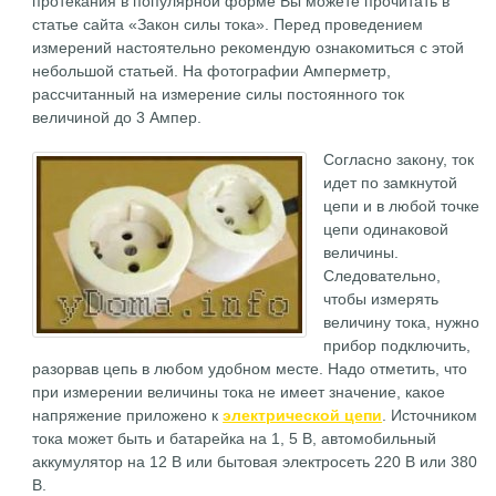
протекания в популярной форме Вы можете прочитать в
статье сайта «Закон силы тока». Перед проведением
измерений настоятельно рекомендую ознакомиться с этой
небольшой статьей. На фотографии Амперметр,
рассчитанный на измерение силы постоянного ток
величиной до 3 Ампер.
Согласно закону, ток
идет по замкнутой
цепи и в любой точке
цепи одинаковой
величины.
Следовательно,
чтобы измерять
величину тока, нужно
прибор подключить,
разорвав цепь в любом удобном месте. Надо отметить, что
при измерении величины тока не имеет значение, какое
напряжение приложено к
электрической цепи
. Источником
тока может быть и батарейка на 1, 5 В, автомобильный
аккумулятор на 12 В или бытовая электросеть 220 В или 380
В.