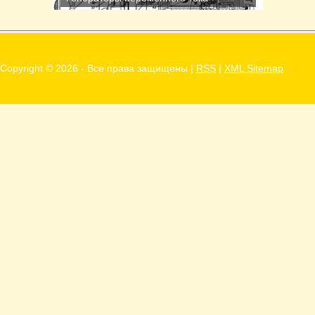
Г287Д и Г287Е для тракторов Эти
трехфазные...
Copyright ©
2026 - Все права защищены |
RSS
|
XML Sitemap