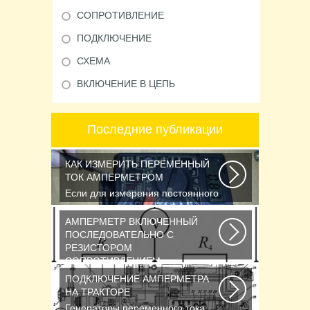
СОПРОТИВЛЕНИЕ
ПОДКЛЮЧЕНИЕ
СХЕМА
ВКЛЮЧЕНИЕ В ЦЕПЬ
Последние публикации
КАК ИЗМЕРИТЬ ПЕРЕМЕННЫЙ
ТОК АМПЕРМЕТРОМ
Если для измерения постоянного
напряжения Вы пользуетесь
вольтметром с...
АМПЕРМЕТР ВКЛЮЧЕННЫЙ
ПОСЛЕДОВАТЕЛЬНО С
РЕЗИСТОРОМ
СОПРОТИВЛЕНИЕМ
Последовательное соединение
ПОДКЛЮЧЕНИЕ АМПЕРМЕТРА
сопротивлений Возьмем три
НА ТРАКТОРЕ
постоянных сопротивления...
Генераторы переменного тока