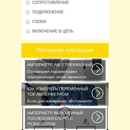
СОПРОТИВЛЕНИЕ
ПОДКЛЮЧЕНИЕ
СХЕМА
ВКЛЮЧЕНИЕ В ЦЕПЬ
Последние публикации
АМПЕРМЕТР АМ 3 ТРЕХФАЗНЫЙ
Основными параметрами
электрических сетей являются:
действующее значение...
КАК ИЗМЕРИТЬ ПЕРЕМЕННЫЙ
ТОК АМПЕРМЕТРОМ
Если для измерения постоянного
напряжения Вы пользуетесь
вольтметром с...
АМПЕРМЕТР ВКЛЮЧЕННЫЙ
ПОСЛЕДОВАТЕЛЬНО С
РЕЗИСТОРОМ
СОПРОТИВЛЕНИЕМ