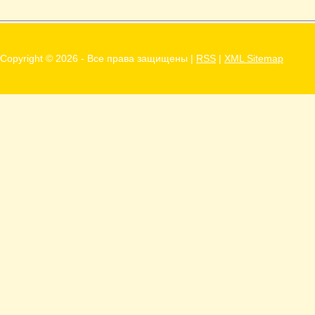
Последовательное соединение
сопротивлений Возьмем три
постоянных сопротивления...
Copyright ©
2026 - Все права защищены |
RSS
|
XML Sitemap