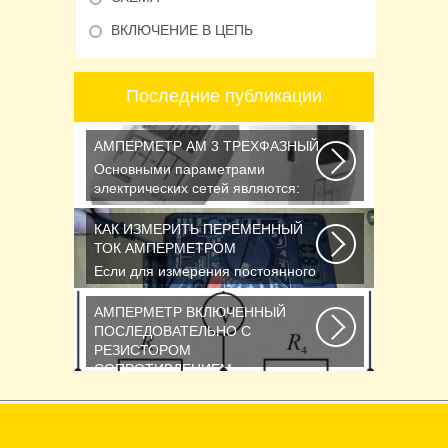
ВКЛЮЧЕНИЕ В ЦЕПЬ
Последние публикации
АМПЕРМЕТР АМ 3 ТРЕХФАЗНЫЙ
Основными параметрами
электрических сетей являются:
действующее значение...
КАК ИЗМЕРИТЬ ПЕРЕМЕННЫЙ
ТОК АМПЕРМЕТРОМ
Если для измерения постоянного
напряжения Вы пользуетесь
вольтметром с...
АМПЕРМЕТР ВКЛЮЧЕННЫЙ
ПОСЛЕДОВАТЕЛЬНО С
РЕЗИСТОРОМ
СОПРОТИВЛЕНИЕМ
Последовательное соединение
сопротивлений Возьмем три
постоянных сопротивления...