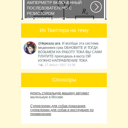
вольтметром с...
АМПЕРМЕТР ВКЛЮЧЕННЫЙ
ПОСЛЕДОВАТЕЛЬНО С
РЕЗИСТОРОМ
СОПРОТИВЛЕНИЕМ
Последовательное соединение
Из Твиттера на тему
сопротивлений Возьмем три
постоянных сопротивления...
@
ikpeazụ ụra
: И вообще эта система
медкнижек сука ОБНОВИТЕ И ТОГДА
ВОЗЬМЕМ НА РАБОТУ ТОКА ВЫ САМИ
ПЛАТИТЕ приходишь в кассу ОЙ
НУЖНО НАПРАВЛЕНИЕ ТОКА
Ч�, 17 Август 2017 13:38
Спонсоры
купить стиральную машину автомат
маленькую в Москве
Супрелорин для собак показания,
супрелорин для собак и инструкция по
применению