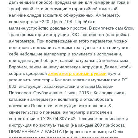
дальнейшем прибор), предназначен для измерения тока в
трехфазной сети.инструкции с гарантийной отметкой;
наличие следов вскрытия; обнаруженных. Амперметр,
вольтметр для ~220. Цена: 10$. Перейти в
магазин.устройство довольно простое. В комплекте сам блок,
трансформатор и инструкция. ЮС - юстировка (настройка)
амперметра. При подтверждении этого параметра можно
подстроить показания амперметра. Давно хотел прикупить
себе небольшие амперметр и вольтметр в исполнении,
пригодном дляВ общем, самый натуральный минимализм.
Впрочем, зачем нашему человеку инструкция. Далее, чтобы
собрать цифровой
амперметр своими руками
нужно
установить резисторы.Как пользоваться мультиметром DT
832: инструкция, характеристики и отзывы Валерий
Пивоваров. Опубликовано: 1 июн. 2016 г. Как подключить
китайский амперметр и вольтметр и откалибровать
показания.Пошаговая инструкция изготовления. 3.
свидетельство о приемке. амперметр изготовлен в
соответствии с ТУ 25-04 307 и42. Техническое описание и
инструкция по эксплуа- тации (на каждые 200 приборов).
ПРИМЕНЕНИЕ И РАБОТА Цифровые амперметры Omix