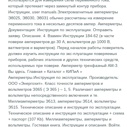
используются для измерения силы переменного тока,
который протекает через замкнутый контур прибора.
Инструкции, user manuals.Электромагнитные амперметры
Э8025, Э8030, Э8031 обычно рассчитаны на измерение
переменного тока в несколько десятков ампер. Амперметры.
Документация: Инструкция по эксплуатации. Отправить
заявку. Описание. 4. Взамен Инструкции 184-62 (в части
поверки амперметров до 30 А, вольтметров до 1000 В,
ваттметров и варметров). Перед началом работы поверитель
должен изучить инструкции по экс-плуатации поверяемых
приборов, рабочих эталонов и других технических средств,
используемых при поверке. Амперметр трехфазный АМ-3.
Вы здесь. Главная » Каталог » КИПиА »
Амперметры.Инструкция по эксплуатации. Производитель:
ООО «Энергохит». Класс точности амперметров и
вольтметров Э365 ( Э 365 ) – 1, 5. Различают амперметры и
вольтметры непосредственного включения и те.
Миллиамперметры Э513, амперметры Э514, вольтметры
Э515. Техническое описание и инструкция по эксплуатации.
Техническое описание и инструкция по эксплуатации + схема
+ паспорт (107 Kb). Миллиамперметры, амперметры и
вольтметры. Гостевая книга. Инструкции и описания. Войти.