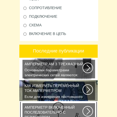
СОПРОТИВЛЕНИЕ
ПОДКЛЮЧЕНИЕ
СХЕМА
ВКЛЮЧЕНИЕ В ЦЕПЬ
Последние публикации
АМПЕРМЕТР АМ 3 ТРЕХФАЗНЫЙ
Основными параметрами
электрических сетей являются:
действующее значение...
КАК ИЗМЕРИТЬ ПЕРЕМЕННЫЙ
ТОК АМПЕРМЕТРОМ
Если для измерения постоянного
напряжения Вы пользуетесь
вольтметром с...
АМПЕРМЕТР ВКЛЮЧЕННЫЙ
ПОСЛЕДОВАТЕЛЬНО С