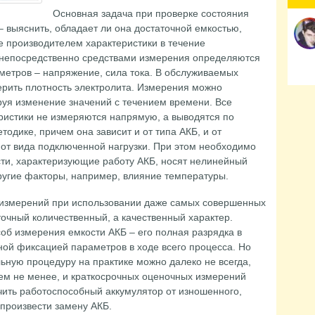
по
Основная задача при проверке состояния
 выяснить, обладает ли она достаточной емкостью,
е производителем характеристики в течение
 непосредственно средствами измерения определяются
метров – напряжение, сила тока. В обслуживаемых
ерить плотность электролита. Измерения можно
руя изменение значений с течением времени. Все
ристики не измеряются напрямую, а выводятся по
одике, причем она зависит и от типа АКБ, и от
от вида подключенной нагрузки. При этом необходимо
сти, характеризующие работу АКБ, носят нелинейный
другие факторы, например, влияние температуры.
 измерений при использовании даже самых совершенных
точный количественный, а качественный характер.
об измерения емкости АКБ – его полная разрядка в
ной фиксацией параметров в ходе всего процесса. Но
ьную процедуру на практике можно далеко не всегда,
ем не менее, и краткосрочных оценочных измерений
ичить работоспособный аккумулятор от изношенного,
 произвести замену АКБ.