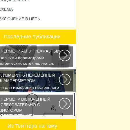
СХЕМА
ВКЛЮЧЕНИЕ В ЦЕПЬ
Последние публикации
ПЕРМЕТР АМ 3 ТРЕХФАЗНЫЙ
новными параметрами
ектрических сетей являются:
йствующее значение...
К ИЗМЕРИТЬ ПЕРЕМЕННЫЙ
К АМПЕРМЕТРОМ
ли для измерения постоянного
пряжения Вы пользуетесь
льтметром с...
МПЕРМЕТР ВКЛЮЧЕННЫЙ
СЛЕДОВАТЕЛЬНО С
ЕЗИСТОРОМ
ОПРОТИВЛЕНИЕМ
следовательное соединение
Из Твиттера на тему
противлений Возьмем три