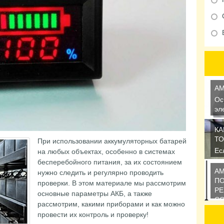
АМ
Ос
эл
де
КА
ТО
При использовании аккумуляторных батарей
Ес
на любых объектах, особенно в системах
на
бесперебойного питания, за их состоянием
во
А
нужно следить и регулярно проводить
ПО
проверки. В этом материале мы рассмотрим
Р
основные параметры АКБ, а также
С
рассмотрим, какими приборами и как можно
По
провести их контроль и проверку!
со