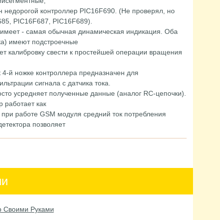
мисегментные,
н недорогой контроллер PIC16F690. (Не проверял, но
685, PIC16F687, PIC16F689).
 имеет - самая обычная динамическая индикация. Оба
ка) имеют подстроечные
яет калибровку свести к простейшей операции вращения
 4-й ножке контроллера предназначен для
ьтрации сигнала с датчика тока.
сто усредняет полученные данные (аналог RC-цепочки).
 работает как
р при работе GSM модуля средний ток потребления
детектора позволяет
ии
р Своими Руками