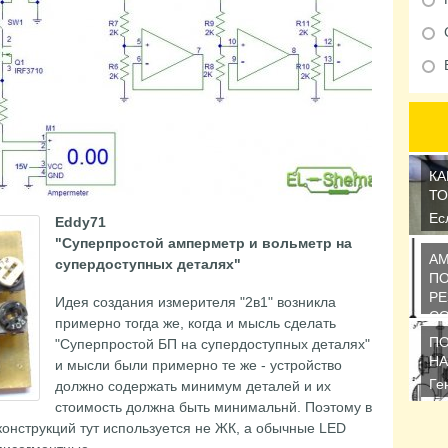
КА
ТО
Ес
Eddy71
на
"Суперпростой амперметр и вольметр на
во
А
супердоступных деталях"
ПО
Р
Идея создания измерителя "2в1" возникла
С
примерно тогда же, когда и мысль сделать
По
ПО
"Суперпростой БП на супердоступных деталях"
со
НА
и мысли были примерно те же - устройство
по
Ге
должно содержать минимум деталей и их
Г2
стоимость должна быть минимальнй. Поэтому в
тр
конструкций тут используется не ЖК, а обычные LED