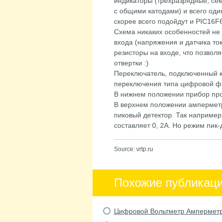
индикаторы (трехразрядные, се
с общими катодами) и всего оди
скорее всего подойдут и PIC16F
Схема никаких особенностей не
входа (напряжения и датчика то
резисторы на входе, что позвол
отвертки :)
Переключатель, подключенный к
переключения типа цифровой фил
В нижнем положении прибор про
В верхнем положении амперметр
пиковый детектор. Так наприме
составляет 0, 2А. Но режим пик-
Source: vrtp.ru
Похожие публикац
Цифровой Вольтметр Ампермет