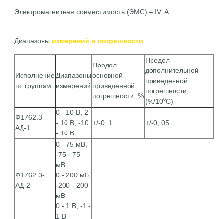
Электромагнитная совместимость (ЭМС) – IV, A.
Диапазоны
измерений и погрешности
:
Предел
Предел
дополнительной
Исполнение
Диапазоны
основной
приведенной
по группам
измерений
приведенной
погрешности,
погрешности, %
(%/10⁰С)
0 - 10 В, 2
Ф1762.3-
- 10 В, -10
+/-0, 1
+/-0, 05
АД-1
- 10 В
0 - 75 мВ,
-75 - 75
мВ,
Ф1762.3-
0 - 200 мВ,
АД-2
-200 - 200
мВ,
0 - 1 В, -1 -
1 В