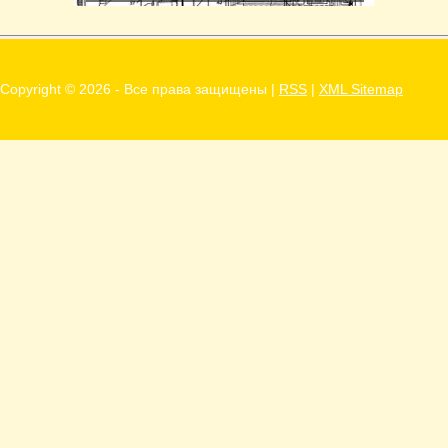
Г287Д и Г287Е для тракторов Эти
трехфазные...
Copyright ©
2026 - Все права защищены |
RSS
|
XML Sitemap