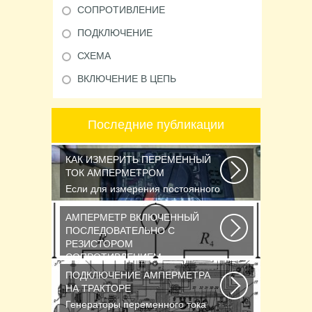
СОПРОТИВЛЕНИЕ
ПОДКЛЮЧЕНИЕ
СХЕМА
ВКЛЮЧЕНИЕ В ЦЕПЬ
Последние публикации
КАК ИЗМЕРИТЬ ПЕРЕМЕННЫЙ
ТОК АМПЕРМЕТРОМ
Если для измерения постоянного
напряжения Вы пользуетесь
вольтметром с...
АМПЕРМЕТР ВКЛЮЧЕННЫЙ
ПОСЛЕДОВАТЕЛЬНО С
РЕЗИСТОРОМ
СОПРОТИВЛЕНИЕМ
Последовательное соединение
ПОДКЛЮЧЕНИЕ АМПЕРМЕТРА
сопротивлений Возьмем три
НА ТРАКТОРЕ
постоянных сопротивления...
Генераторы переменного тока